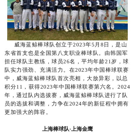
威海蓝鲸棒球队创立于2023年5月8日，是山
东省首支也是全国第八支职业棒球队。由韩国军
担任球队主教练，球员26名，平均年龄21岁，球
队实力强劲、充满活力。在2023年中国棒球联赛
中，威海蓝鲸棒球队首次亮相，大放异彩，以总
积分11，获得2023年中国棒球联赛第六名。2024
年，通过队内选拔赛，威海蓝鲸棒球队进行了队
员的选拔和调整，力争在2024年的新征程中拥有
更加强大的阵容。
上海棒球队·上海金鹰