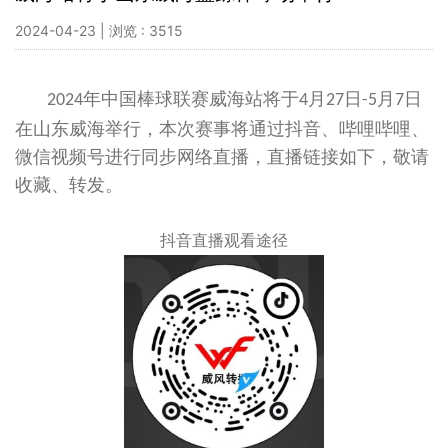
2024-04-23 | 浏览 : 3515
年中国棒球联赛威海站将于
月
日
月
日
2024
4
27
-5
7
在山东威海举行，本次赛事将通过抖音、哔哩哔哩、
微信视频号进行同步网络直播，直播链接如下，敬请
收藏、转发。
抖音直播观看途径