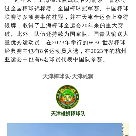
近年来，上海棒球队成绩名列前茅，曾获得
过全国棒球锦标赛、全国棒球冠军赛、中国棒球
联赛等多项赛事的桂冠，并在天津全运会上夺得
银牌，取得了上海棒球全运会20年来的重大突
破。此外，队伍还持续为国家队、国青队输送大
量优秀运动员，在2023年举行的WBC世界棒球
经典赛中也有8名运动员入选，在2023年的杭州
亚运会中也有6名球员代表中国队参赛。
天津棒球队·天津雄狮