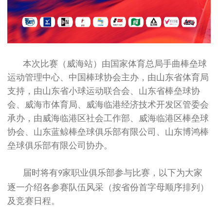
本次比赛（威海站）由国家体育总局手曲棒垒球
运动管理中心、中国棒球协会主办，由山东省体育局
支持，由山东省小球运动联合会、山东省棒垒球协
会、威海市体育局、威海临港经济技术开发区管委会
承办，由威海临港区社会工作部、威海临港区棒垒球
协会、山东蓝鲸棒垒球俱乐部有限公司、山东博鸿棒
垒球俱乐部有限公司协办。
届时将有
家职业俱乐部参与比赛，以下为大家
9
逐一介绍各参赛队伍风采（按省份首字母顺序排列）
及竞赛日程。