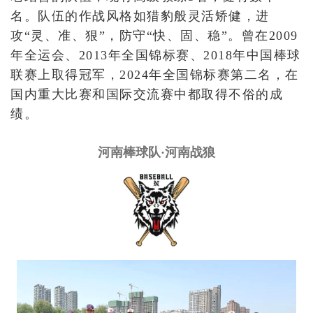
名。队伍的作战风格如猎豹般灵活矫健，进
攻“灵、准、狠”，防守“快、固、稳”。曾在2009
年全运会、2013年全国锦标赛、2018年中国棒球
联赛上取得冠军，2024年全国锦标赛第二名，在
国内重大比赛和国际交流赛中都取得不俗的成
绩。
河南棒球队·河南战狼