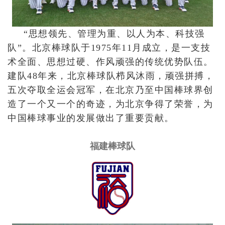
“思想领先、管理为重、以人为本、科技强
队”。北京棒球队于1975年11月成立，是一支技
术全面、思想过硬、作风顽强的传统优势队伍。
建队48年来，北京棒球队栉风沐雨，顽强拼搏，
五次夺取全运会冠军，在北京乃至中国棒球界创
造了一个又一个的奇迹，为北京争得了荣誉，为
中国棒球事业的发展做出了重要贡献。
福建棒球队