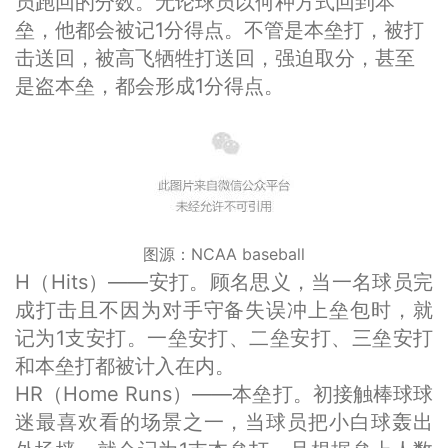
员跑回的分数。无论球员以何种方式回到本
垒，他都会被记1分得点。不管是本垒打，被打
击送回，被高飞牺牲打送回，强迫取分，甚至
是盗本垒，都会形成1分得点。
图源：NCAA baseball
H（Hits）——安打。顾名思义，当一名球员完
成打击且不因为对手守备失误冲上垒包时，就
记为1支安打。一垒安打、二垒安打、三垒安打
和本垒打都被计入在内。
HR（Home Runs）——本垒打。初接触棒球球
迷最喜欢看的场景之一，当球员把小白球轰出