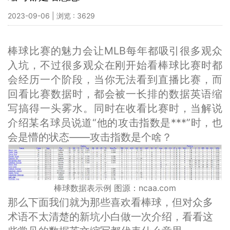
2023-09-06 | 浏览 : 3629
棒球比赛的魅力会让MLB每年都吸引很多观众
入坑，不过很多观众在刚开始看棒球比赛时都
会经历一个阶段，当你无法看到直播比赛，而
回看比赛数据时，都会被一长排的数据英语缩
写搞得一头雾水。同时在收看比赛时，当解说
介绍某名球员说道“他的攻击指数是***”时，也
会是懵的状态——攻击指数是个啥？
棒球数据表示例 图源：ncaa.com
那么下面我们就为那些喜欢看棒球，但对众多
术语不太清楚的新坑小白做一次介绍，看看这