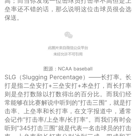
高；而当你发现一位击球员打击率不高但是上
垒率还不错的话，那么说明这位击球员很会选
保送。
图源：NCAA baseball
SLG（Slugging Percentage）——长打率。长
打是指二垒安打+三垒安打+本垒打，而长打率
则是垒打数除以打数得出的百分比。而我们经
常能够在比赛解说中听到的“打击三围”，就是打
击率、上垒率和长打率，在文字报道中，通常
会记作“打击率/上垒率/长打率”。而我们有时会
听到“345打击三围”就是代表一名击球员的打击