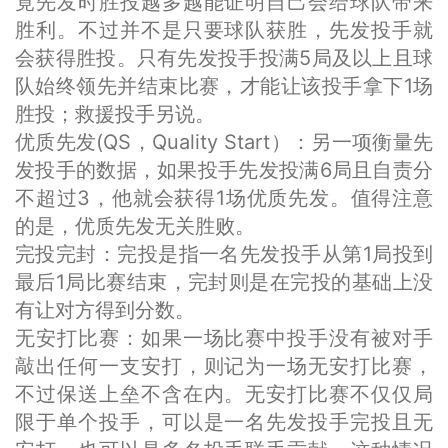
竟先发时胜投越多越能证明自己会给球队带来
胜利。不过并不是只要球队获胜，先发投手就
会获得胜投。只有先发投手投满5局及以上且球
队始终领先并结束比赛，才能让该投手拿下1场
胜投；救援投手另说。
优质先发(QS，Quality Start）：另一项衡量先
发投手的数据，如果投手先发投满6局且自责分
不超过3，他就会获得1场优质先发。值得注意
的是，优质先发无关胜败。
完投完封：完投是指一名先发投手从第1局投到
最后1局比赛结束，完封则是在完投的基础上没
有让对方得到分数。
无安打比赛：如果一场比赛中投手没有被对手
敲出任何一支安打，则记为一场无安打比赛，
不过保送上垒不含在内。无安打比赛不仅仅局
限于单个投手，可以是一名先发投手完投且无