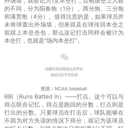
外场墙，就会记为1支本垒打，且根据垒上人数
的不同，分为阳春炮（1分）、两分炮、三分炮
和满贯炮（4分）。值得注意的是，如果球员并
未将球轰出外场墙，但来得及在球传回本垒之
前踩上本垒垒包，那么这记打击同样会被计为
本垒打，也就是“场内本垒打”。
图源：NCAA baseball
RBI（Runs Batted In）——打点。这个可以与
得点联合记忆，得点是跑回的分数，打点则是
打出的分数。只要球员在打击后，球队能够在
不因为对方失误的情况下得分，就记为该球员