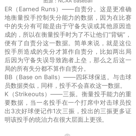
图源：NCAA baseball
ER（Earned Runs）——自责分。这是更准确
地衡量投手控制失分能力的数据，因为在比赛
中的失分有可能是由于守备失误或其他原因造
成的，所以在衡量投手时为了不让他们“背锅”，
便有了自责分这一数据。简单来说，就是这位
投手所造成的失分才算作自责分，比如两出局
后因为守备失误导致跑者上垒，那么之后这一
局的所有失分都不算作自责分。
BB（Base on Balls）——四坏球保送。与击球
员数据类似，同样，投手不会喜欢这一数据。
K（Strikeouts）——三振。衡量投手能力的重
要数据，当一名投手在一个打席中对击球员投
出3次好球便记作1次三振，投出的三振更多证
明该投手的统治力在很大层面上更强。