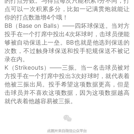
的打点分数。与得点每次只能积累1分不同，打
点可以一次积累多分，比如一记满贯炮就能让
你的打点数激增4个哦！
BB（Base on Balls）——四坏球保送。当对方
投手在一个打席中投出4次坏球时，击球员便能
够被自动保送上一垒。BB也就是他选到保送的
次数，不过触身球保送和投手犯规保送不被记
录在内。
K（Strikeouts）——三振。当一名击球员被对
方投手在一个打席中投出3次好球时，就代表着
他被三振出局。投手希望这项数据更高，但是
击球员并不喜欢这项数据，因为这项数据越高
就代表着他越容易被三振。