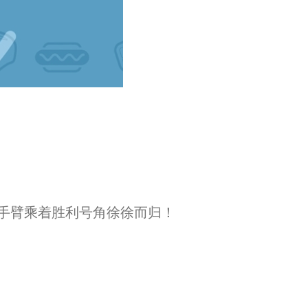
举手臂乘着胜利号角徐徐而归！